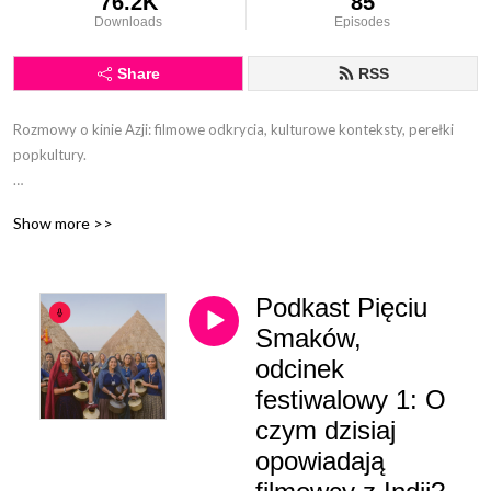
76.2K
85
Downloads
Episodes
Share
RSS
Rozmowy o kinie Azji: filmowe odkrycia, kulturowe konteksty, perełki
popkultury.
Podkast poświęcony fascynującym i niezwykle różnorodnym azjatyckim
Show more >>
kinematografiom. Rozmawiamy o gorących nowościach, polecamy
ambitne autorskie produkcje i doskonałą rozrywkę, szukamy azjatyckich
filmów w polskich kinach i na międzynarodowych festiwalach. Szkicujemy
Podkast Pięciu
kontekst kulturowy, bieżące kwestie polityczne i informacje z zaplecza
branży filmowej. Podsumowujemy trendy i podrzucamy ciekawostki z
Smaków,
filmowej i festiwalowej kuchni. Jeśli chcecie dowiedzieć się czegoś o
odcinek
chińskich megaprodukcjach, japońskim kinie niezależnym, koreańskich
festiwalowy 1: O
reżyserkach i niszowych produkcjach z Tybetu - trafiliście pod dobry
czym dzisiaj
adres!
opowiadają
Pomysłodawczynią podkastu była Jagoda Murczyńska. Obecnie jest on