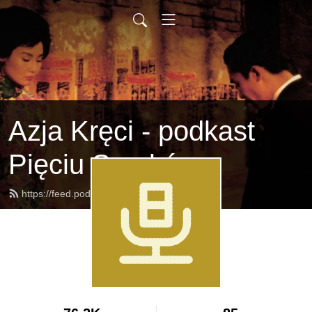
Azja Kręci - podkast
Pięciu Smaków
https://feed.podbean.com/azjakreci/feed.xml