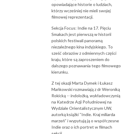
opowiadające historie o ludziach,
którzy wcześniej nie mieli swojej
filmowej reprezentacji.
Sekcja Focus: Indie na 17. Pięciu
Smakach jest pierwszą w historii
polskich festiwali panoramą
niezależnego kina indyjskiego. To
sześć obrazów z odmiennych części
kraju, które są zaproszeniem do
dalszego poznawania tego filmowego
kierunku.
Z tej okazji Marta Dymek i Łukasz
Mańkowski rozmawiają z dr Weroniką
Rokicką -- indolożką, wykładowczynią
na Katedrze Azji Południowej na
Wydziale Orientalistycznym UW,
autorką książki “Indie. Kraj miliarda
marzeń” i wypytują ją o współczesne
Indie oraz o ich portret w filmach
sekcji.