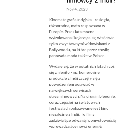
filmowcy z Indii?
prowadzony przez selekcjonerów Pięciu Smaków - Marcina
Nov 4, 2023
Krasnowolskiego i Łukasza Mańkowskiego.
Kinematografia indyjska - rozległa,
Zapraszamy również na stronę festiwalu - piecsmakow.pl
różnorodna, mało rozpoznana w
Europie. Przez lata mocno
wyizolowana i kojarząca się właściwie
tylko z wystawnymi widowiskami z
Bollywoodu, na które przez chwilę
panowała moda także w Polsce.
Wydaje się, że w ostatnich latach coś
się zmieniło - np. komercyjne
produkcje z Indii zaczęły się z
powodzeniem pojawiać w
największych serwisach
streamingowych. Na drugim biegunie,
coraz częściej na światowych
festiwalach pokazywane jest kino
niezależne z Indii. To filmy
zadziwiające odwagą i pomysłowością,
wprowadzające nową energię,